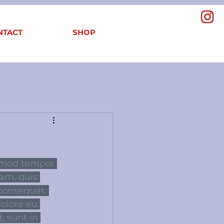
NTACT
SHOP
usmod tempor 
am, quis 
consequat. 
dolore eu 
, sunt in 