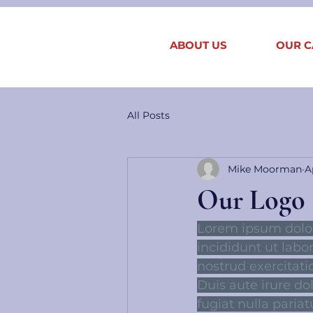
ABOUT US
OUR C
All Posts
Mike Moorman
A
Our Logo 
Lorem ipsum dolor 
incididunt ut lab
nostrud exercitati
Duis aute irure dol
fugiat nulla paria