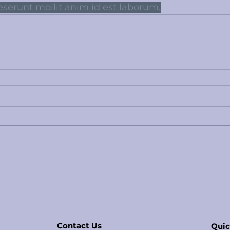
deserunt mollit anim id est laborum.
Contact Us
Quic