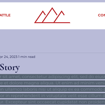
ATTLE
CO
pr 24, 2023
1 min read
Story
sit amet, consectetur adipiscing elit, sed do ei
ore et dolore magna aliqua. Ut enim ad minim veni
on ullamco laboris nisi ut aliquip ex ea commodo 
or in reprehenderit in voluptate velit esse cillum 
tur. Excepteur sint occaecat cupidatat non proident